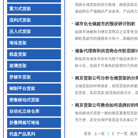
我国仓储货架的四大瓶颈，根据货架企
重力式货架
基础和生产规模的产业体系。产品绝大
流利式货架
城市化仓储超市的预设研讨剖析
压入式货架
超级市场被称为继百货商店之后零售业
靡欧美超市的规模有大有小，新颖的独
堆垛货架
储备代理商和供货商合作阶层探
线盘货架
降低库存成本库存作为整个物流体系中
玻璃货架
较小化，也就不可避免的损害对方的效
穿梭车货架
南京货架公司分析仓储货架的分
仓储货架的种类很多，按照货架的承载
钢制平台货架
层货架，高层货架;按货架的形式分，货
密集移动式货架
南京货架公司教你如何选择好的
自动化立体仓库
电动移动式货架一般的都是重量型货架
否方便，及安全保护装置是否具备以下几
折叠网箱可堆垛
首页
上一页
1
2
下一页
尾页
托盘产品系列