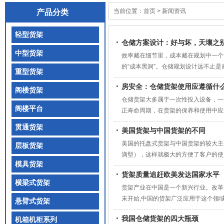
当前位置：
首页
>
新闻资讯
产品分类
轻型货架
仓储方案设计：好与坏，天壤之
中型货架
效率藏在细节里，成本藏在规划中一个
的“成本黑洞”。仓储规划设计远不止是
重型货架
房安全：仓储货架使用应遵循什
阁楼货架
仓储货架大多属于一次性投入设备，一
阁楼平台
正寿命周期，在货架的保养和使用中应
贯通货架
美国货架与中国货架的不同
美国的托盘式货架与中国货架的较大主要
层板货架
滴型），这样就极大的方便了客户的使用
模具货架
货架质量追赶欧美发达国家水平
横梁式货架
货架产业在中国是一个新兴行业。改革开
末开始,中国的货架广泛应用于这个领域
悬臂式货架
我国仓储货架的四大瓶颈
机箱机柜系列